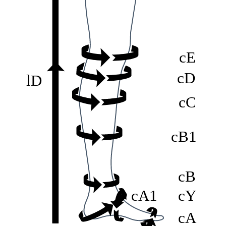
cE
cD
lD
cC
cB1
cB
cA1
cY
cA