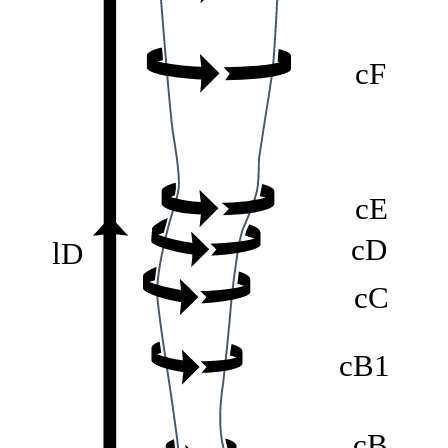
cF
cE
cD
lD
cC
cG
lG
cB1
cF
cB