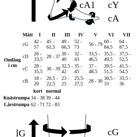
cA1
cY
cA
Mått
I
II
III
IV
V
VI
VII
42 -
45 -
49 -
52 -
60 -
64 -
cG
56 - 79
57
61,5
66,5
73
84,5
87,5
26 -
30 -
32 -
33,5 -
35,5 -
37,5 -
cD
28 - 37
33,5
40
43
46,5
49,5
52,5
Omfång
i cm
28 -
32,5 -
35 -
37 -
39,5 -
41,5 -
cC
30 - 39
35,5
42
45
48,5
51,5
54,5
18 -
20,5 -
23 -
25,5-
30,5 -
33,5 -
cB
28 - 30
20
22,5
25
27,5
33
36
kort
normal
Knästrumpa
34 - 38
39 - 44
Lårstrumpa
62 - 71
72 - 83
cG
lG