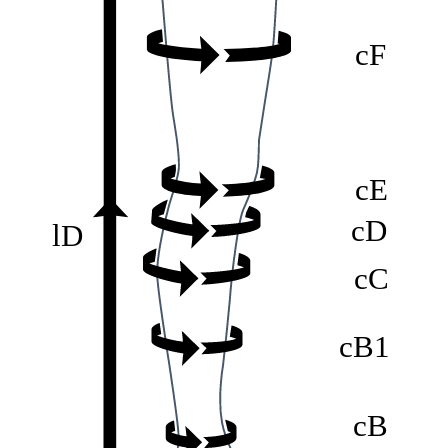
cF
cE
cD
lD
cC
cB1
cB