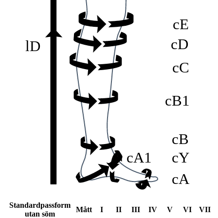
cE
cD
lD
cC
cB1
cB
cA1
cY
cA
Standardpassform
Mått
I
II
III
IV
V
VI
VII
utan söm