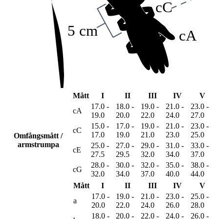
cC
5 cm
cA
Mått
I
II
III
IV
V
17.0 -
18.0 -
19.0 -
21.0 -
23.0 -
cA
19.0
20.0
22.0
24.0
27.0
15.0 -
17.0 -
19.0 -
21.0 -
23.0 -
cC
17.0
19.0
21.0
23.0
25.0
Omfångsmått /
armstrumpa
25.0 -
27.0 -
29.0 -
31.0 -
33.0 -
cE
27.5
29.5
32.0
34.0
37.0
28.0 -
30.0 -
32.0 -
35.0 -
38.0 -
cG
32.0
34.0
37.0
40.0
44.0
Mått
I
II
III
IV
V
17.0 -
19.0 -
21.0 -
23.0 -
25.0 -
a
20.0
22.0
24.0
26.0
28.0
18.0 -
20.0 -
22.0 -
24.0 -
26.0 -