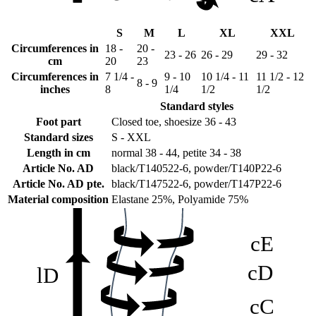
S
M
L
XL
XXL
Circumferences in
18 -
20 -
23 - 26
26 - 29
29 - 32
cm
20
23
Circumferences in
7 1/4 -
9 - 10
10 1/4 - 11
11 1/2 - 12
cG
lG
8 - 9
inches
8
1/4
1/2
1/2
Standard styles
Foot part
Closed toe, shoesize 36 - 43
Standard sizes
S - XXL
cF
Length in cm
normal 38 - 44, petite 34 - 38
Article No. AD
black/T140522-6, powder/T140P22-6
Article No. AD pte.
black/T147522-6, powder/T147P22-6
Material composition
Elastane 25%, Polyamide 75%
cE
cD
lD
cC