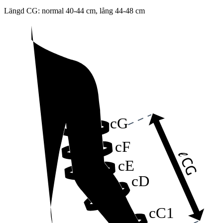
Längd CG: normal 40-44 cm, lång 44-48 cm
cG
cF
cE
cD
cC1