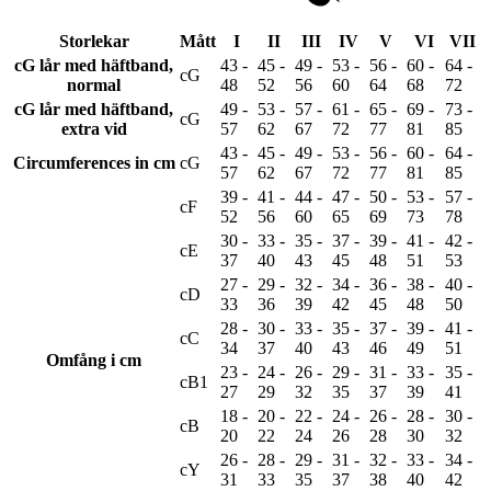
Storlekar
Mått
I
II
III
IV
V
VI
VII
cG lår med häftband,
43 -
45 -
49 -
53 -
56 -
60 -
64 -
cG
normal
48
52
56
60
64
68
72
cG lår med häftband,
49 -
53 -
57 -
61 -
65 -
69 -
73 -
cG
extra vid
57
62
67
72
77
81
85
43 -
45 -
49 -
53 -
56 -
60 -
64 -
Circumferences in cm
cG
57
62
67
72
77
81
85
39 -
41 -
44 -
47 -
50 -
53 -
57 -
cF
52
56
60
65
69
73
78
30 -
33 -
35 -
37 -
39 -
41 -
42 -
cE
37
40
43
45
48
51
53
27 -
29 -
32 -
34 -
36 -
38 -
40 -
cD
33
36
39
42
45
48
50
28 -
30 -
33 -
35 -
37 -
39 -
41 -
cC
34
37
40
43
46
49
51
Omfång i cm
23 -
24 -
26 -
29 -
31 -
33 -
35 -
cB1
27
29
32
35
37
39
41
cG
lG
18 -
20 -
22 -
24 -
26 -
28 -
30 -
cB
20
22
24
26
28
30
32
26 -
28 -
29 -
31 -
32 -
33 -
34 -
cY
31
33
35
37
38
40
42