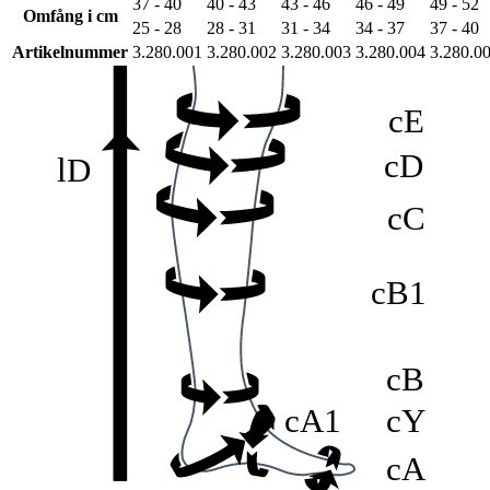
37 - 40
40 - 43
43 - 46
46 - 49
49 - 52
Omfång i cm
25 - 28
28 - 31
31 - 34
34 - 37
37 - 40
Artikelnummer
3.280.001
3.280.002
3.280.003
3.280.004
3.280.0
cE
cD
lD
cC
cB1
cB
cA1
cY
cA