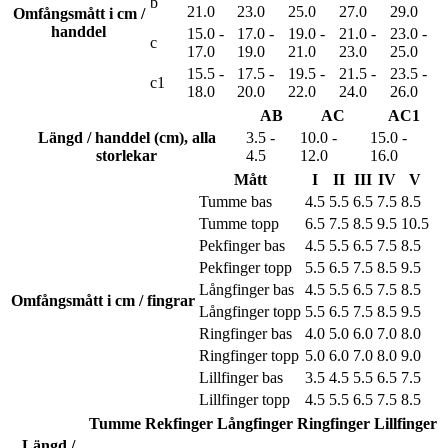
b
21.0
23.0
25.0
27.0
29.0
Omfångsmått i cm /
handdel
15.0 -
17.0 -
19.0 -
21.0 -
23.0 -
c
17.0
19.0
21.0
23.0
25.0
15.5 -
17.5 -
19.5 -
21.5 -
23.5 -
c1
18.0
20.0
22.0
24.0
26.0
AB
AC
AC1
Längd / handdel (cm), alla
3.5 -
10.0 -
15.0 -
storlekar
4.5
12.0
16.0
Mått
I
II
III
IV
V
Tumme bas
4.5
5.5
6.5
7.5
8.5
Tumme topp
6.5
7.5
8.5
9.5
10.5
Pekfinger bas
4.5
5.5
6.5
7.5
8.5
Pekfinger topp
5.5
6.5
7.5
8.5
9.5
Långfinger bas
4.5
5.5
6.5
7.5
8.5
Omfångsmått i cm / fingrar
Långfinger topp
5.5
6.5
7.5
8.5
9.5
Ringfinger bas
4.0
5.0
6.0
7.0
8.0
Ringfinger topp
5.0
6.0
7.0
8.0
9.0
Lillfinger bas
3.5
4.5
5.5
6.5
7.5
Lillfinger topp
4.5
5.5
6.5
7.5
8.5
Tumme
Rekfinger
Långfinger
Ringfinger
Lillfinger
Längd /