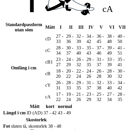
cA
Standardpassform
Mått
I
II
III
IV
V
VI
VII
utan söm
27 -
29 -
32 -
34 -
36 -
38 -
40 -
cD
33
36
39
42
45
48
50
28 -
30 -
33 -
35 -
37 -
39 -
41 -
cC
34
37
40
43
46
49
51
23 -
24 -
26 -
29 -
31 -
33 -
35 -
cB1
27
29
32
35
37
39
41
Omfång i cm
18 -
20 -
22 -
24 -
26 -
28 -
30 -
cB
20
22
24
26
28
30
32
cG
lG
26 -
28 -
29 -
31 -
32 -
33 -
34 -
cY
31
33
35
37
38
40
42
17 -
19 -
21 -
23 -
25 -
27 -
28 -
cA
22
24
26
29
32
34
35
cF
Mått
kort
normal
Längd i cm
lD (AD)
37 - 42
43 - 49
Skostorlek
Fot
sluten tå, skostorlek 38 - 48