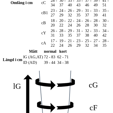
28 -
30 -
33 -
35 -
37 -
39 -
41 -
Omfång i cm
cC
34
37
40
43
46
49
51
23 -
24 -
26 -
29 -
31 -
33 -
35 -
cB1
27
29
32
35
37
39
41
18 -
20 -
22 -
24 -
26 -
28 -
30 -
cB
20
22
24
26
28
30
32
26 -
28 -
29 -
31 -
32 -
33 -
34 -
cY
31
33
35
37
38
40
42
17 -
19 -
21 -
23 -
25 -
27 -
28 -
cA
22
24
26
29
32
34
35
Mått
normal
kort
lG (AG,AT)
72 - 83
62 - 71
Längd i cm
lD (AD)
39 - 44
34 - 38
cG
lG
cF