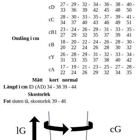
27 -
29 -
32 -
34 -
36 -
38 -
40 -
cD
33
36
39
42
45
48
50
28 -
30 -
33 -
35 -
37 -
39 -
41 -
cC
34
37
40
43
46
49
51
23 -
24 -
26 -
29 -
31 -
33 -
35 -
cB1
27
29
32
35
37
39
41
Omfång i cm
18 -
20 -
22 -
24 -
26 -
28 -
30 -
cB
20
22
24
26
28
30
32
26 -
28 -
29 -
31 -
32 -
33 -
34 -
cY
31
33
35
37
38
40
42
17 -
19 -
21 -
23 -
25 -
27 -
28 -
cA
22
24
26
29
32
34
35
Mått
kort
normal
Längd i cm
lD (AD)
34 - 38
39 - 44
Skostorlek
Fot
sluten tå, skostorlek 39 - 46
cG
lG