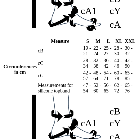
cA1
cY
cA
cE
Measure
S
M
L
XL
XXL
19 -
22 -
25 -
28 -
30 -
cD
lD
cB
21
24
27
30
32
28 -
32 -
36 -
40 -
42 -
cC
cC
34
38
42
46
50
Circumferences
in cm
42 -
48 -
54 -
60 -
65 -
cG
57
64
71
78
85
cB1
Measurements for
47 -
52 -
56 -
62 -
65 -
silicone topband
54
60
65
72
76
cB
cA1
cY
cA