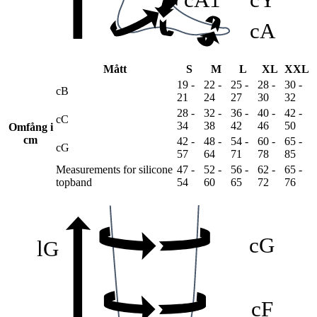
cA
Mått
S
M
L
XL
XXL
19 -
22 -
25 -
28 -
30 -
cB
21
24
27
30
32
28 -
32 -
36 -
40 -
42 -
cC
34
38
42
46
50
Omfång i
cm
42 -
48 -
54 -
60 -
65 -
cG
57
64
71
78
85
Measurements for silicone
47 -
52 -
56 -
62 -
65 -
topband
54
60
65
72
76
cG
lG
cF