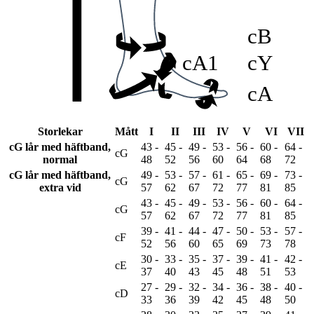
cB
cA1
cY
cA
Storlekar
Mått
I
II
III
IV
V
VI
VII
cG lår med häftband,
43 -
45 -
49 -
53 -
56 -
60 -
64 -
cG
normal
48
52
56
60
64
68
72
cG lår med häftband,
49 -
53 -
57 -
61 -
65 -
69 -
73 -
cG
extra vid
57
62
67
72
77
81
85
43 -
45 -
49 -
53 -
56 -
60 -
64 -
cG
57
62
67
72
77
81
85
39 -
41 -
44 -
47 -
50 -
53 -
57 -
cF
52
56
60
65
69
73
78
30 -
33 -
35 -
37 -
39 -
41 -
42 -
cE
37
40
43
45
48
51
53
27 -
29 -
32 -
34 -
36 -
38 -
40 -
cD
33
36
39
42
45
48
50