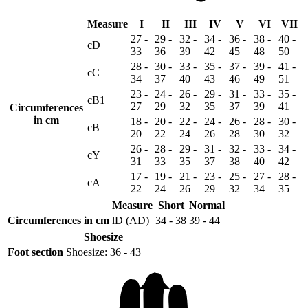
Measure
I
II
III
IV
V
VI
VII
27 -
29 -
32 -
34 -
36 -
38 -
40 -
cD
33
36
39
42
45
48
50
28 -
30 -
33 -
35 -
37 -
39 -
41 -
cC
34
37
40
43
46
49
51
23 -
24 -
26 -
29 -
31 -
33 -
35 -
cB1
27
29
32
35
37
39
41
Circumferences
in cm
18 -
20 -
22 -
24 -
26 -
28 -
30 -
cB
20
22
24
26
28
30
32
26 -
28 -
29 -
31 -
32 -
33 -
34 -
cY
31
33
35
37
38
40
42
17 -
19 -
21 -
23 -
25 -
27 -
28 -
cA
22
24
26
29
32
34
35
Measure
Short
Normal
Circumferences in cm
lD (AD)
34 - 38
39 - 44
Shoesize
Foot section
Shoesize: 36 - 43