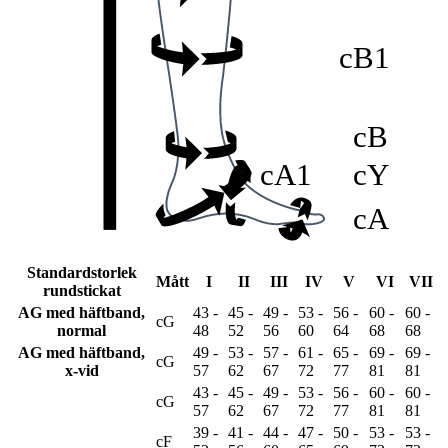
cB1
cB
cA1
cY
cA
Standardstorlek
Mått
I
II
III
IV
V
VI
VII
rundstickat
AG med häftband,
43 -
45 -
49 -
53 -
56 -
60 -
60 -
cG
normal
48
52
56
60
64
68
68
AG med häftband,
49 -
53 -
57 -
61 -
65 -
69 -
69 -
cG
x-vid
57
62
67
72
77
81
81
43 -
45 -
49 -
53 -
56 -
60 -
60 -
cG
57
62
67
72
77
81
81
39 -
41 -
44 -
47 -
50 -
53 -
53 -
cF