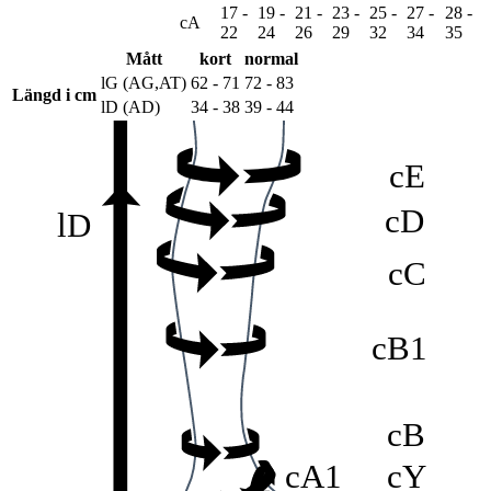
17 -
19 -
21 -
23 -
25 -
27 -
28 -
cF
cA
22
24
26
29
32
34
35
Mått
kort
normal
lG (AG,AT)
62 - 71
72 - 83
Längd i cm
lD (AD)
34 - 38
39 - 44
cE
cD
lD
cC
cB1
cB
cA1
cY