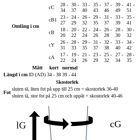
28 -
30 -
33 -
35 -
37 -
39 -
41 -
cC
34
37
40
43
46
49
51
23 -
24 -
26 -
29 -
31 -
33 -
35 -
cB1
27
29
32
35
37
39
41
Omfång i cm
18 -
20 -
22 -
24 -
26 -
28 -
30 -
cB
20
22
24
26
28
30
32
26 -
28 -
29 -
31 -
32 -
33 -
34 -
cY
31
33
35
37
38
40
42
17 -
19 -
21 -
23 -
25 -
27 -
28 -
cA
22
24
26
29
32
34
35
Mått
kort
normal
Längd i cm
lD (AD)
34 - 38
39 - 44
Skostorlek
sluten tå, liten fot på upp till 25 cm = skostorlek 36-40
Fot
sluten tå, stor fot på 25 cm och uppåt = skostorlek 40-46
cG
lG