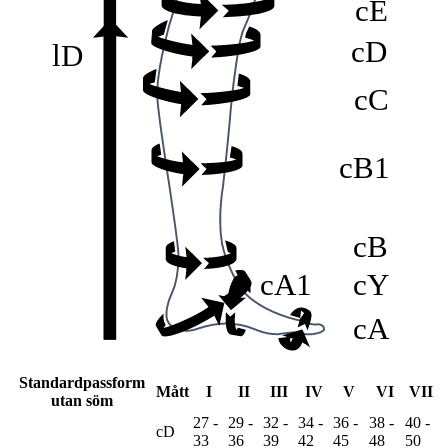
cE
cD
lD
cC
cB1
cB
cA1
cY
cA
Standardpassform
Mått
I
II
III
IV
V
VI
VII
utan söm
27 -
29 -
32 -
34 -
36 -
38 -
40 -
cD
33
36
39
42
45
48
50