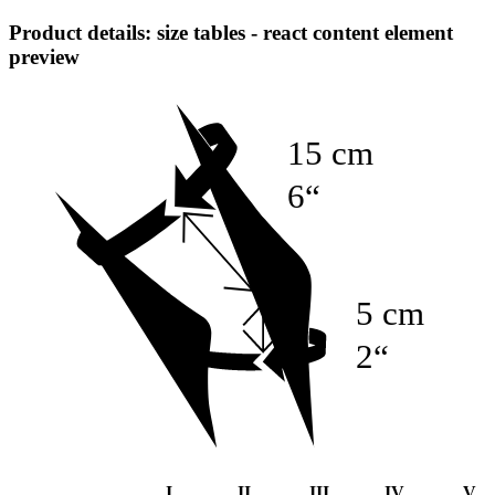
Product details: size tables - react content element
preview
15 cm
6“
5 cm
2“
I
II
III
IV
V