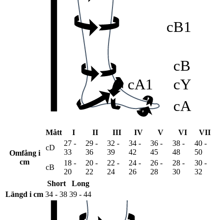
cB1
cB
cA1
cY
cA
cG
lG
Mått
I
II
III
IV
V
VI
VII
27 -
29 -
32 -
34 -
36 -
38 -
40 -
cD
33
36
39
42
45
48
50
Omfång i
cF
cm
18 -
20 -
22 -
24 -
26 -
28 -
30 -
cB
20
22
24
26
28
30
32
Short
Long
Längd i cm
34 - 38
39 - 44