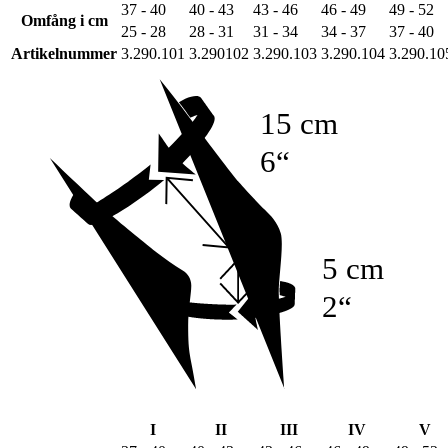
37 - 40
40 - 43
43 - 46
46 - 49
49 - 52
Omfång i cm
25 - 28
28 - 31
31 - 34
34 - 37
37 - 40
Artikelnummer
3.290.101
3.290102
3.290.103
3.290.104
3.290.10
15 cm
6“
5 cm
2“
cG
lG
cF
I
II
III
IV
V