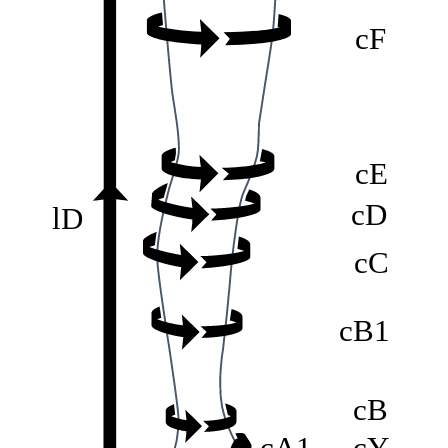
cF
cE
cD
lD
cC
cB1
cB
cA1
cY