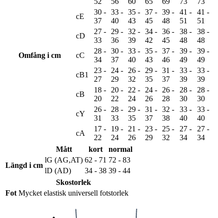
52
56
60
65
69
73
73
30 -
33 -
35 -
37 -
39 -
41 -
41 -
cE
37
40
43
45
48
51
51
27 -
29 -
32 -
34 -
36 -
38 -
38 -
cD
33
36
39
42
45
48
48
28 -
30 -
33 -
35 -
37 -
39 -
39 -
Omfång i cm
cC
34
37
40
43
46
49
49
23 -
24 -
26 -
29 -
31 -
33 -
33 -
cB1
27
29
32
35
37
39
39
18 -
20 -
22 -
24 -
26 -
28 -
28 -
cB
20
22
24
26
28
30
30
26 -
28 -
29 -
31 -
32 -
33 -
33 -
cY
31
33
35
37
38
40
40
17 -
19 -
21 -
23 -
25 -
27 -
27 -
cA
22
24
26
29
32
34
34
Mått
kort
normal
lG (AG,AT)
62 - 71
72 - 83
Längd i cm
lD (AD)
34 - 38
39 - 44
Skostorlek
Fot
Mycket elastisk universell fotstorlek