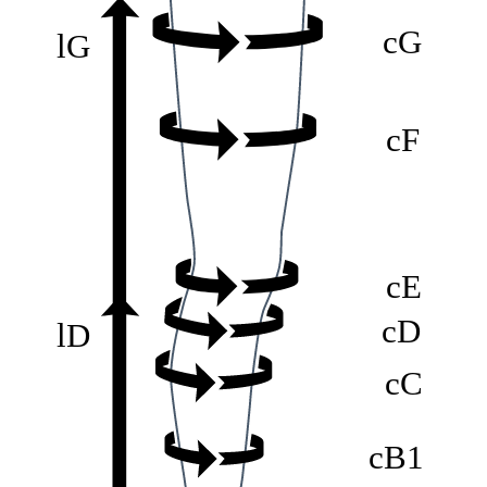
cG
lG
cF
cE
cD
lD
cC
cB1