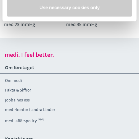
mediven® struva® 23
mediven® struva® 35
Use necessary cookies only
Kliniska
Kliniska
kompressionsstrumpor
kompressionsstrumpor
med 23 mmHg
med 35 mmHg
medi. I feel better.
Om företaget
Om medi
Fakta & Siffror
Jobba hos oss
medi-kontor i andra länder
medi affärspolicy
Kontakta oss